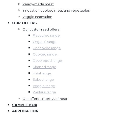
Ready-made meat
Innovation cooked meat and vegetables
Veggie Innovation
OUR OFFERS
Our customized offers
Flavoured range
Organic range
Uncooked range
Cooked range
Developed range
Shaped range
Halal range
Salted range
Veggie range
Welfare range
Our offers – Store Actimeat
SAMPLE BOX
APPLICATION